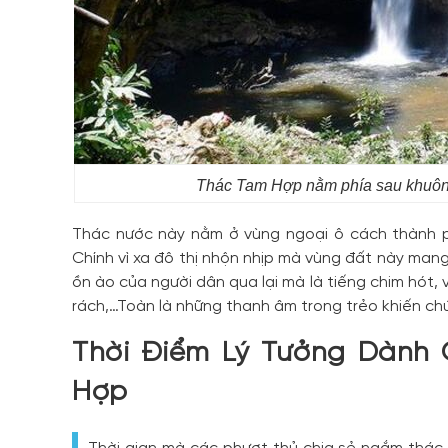
Thác Tam Hợp nằm phía sau khuôn
Thác nước này nằm ở vùng ngoại ô cách thành p
Chính vì xa đô thị nhộn nhịp mà vùng đất này mang
ồn ào của người dân qua lại mà là tiếng chim hót, v
rách,…Toàn là những thanh âm trong trẻo khiến c
Thời Điểm Lý Tưởng Dành
Hợp