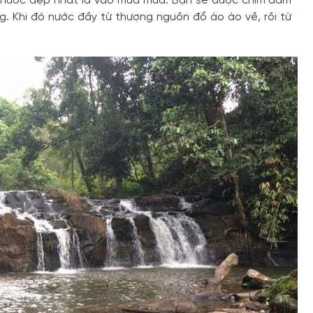
c nước đẹp nhất là vào mùa mưa. Bạn sẽ được chìm đắm
. Khi đó nước đầy từ thượng nguồn đổ ào ào về, rồi từ