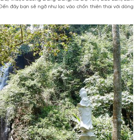
ến đây bạn sẽ ngỡ như lạc vào chốn thiên thai với dòng