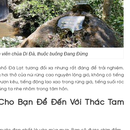
 viên chùa Di Đà, thuộc buông Đang Đừng
hố Đà Lạt tương đối xa nhưng rất đáng để trải nghiệm.
 hơi thở của núi rừng cao nguyên lộng gió, không có tiếng
ượn kêu, tiếng động lao xao trong rừng già, tiếng suối róc
húng ta nhẹ nhõm trong tâm hồn.
 Cho Bạn Để Đến Với Thác Tam