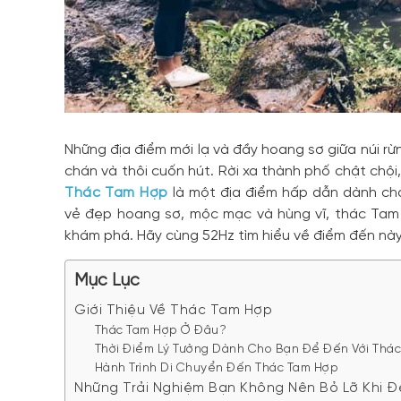
Những địa điểm mới lạ và đầy hoang sơ giữa núi 
chán và thôi cuốn hút. Rời xa thành phố chật chội, 
Thác Tam Hợp
là một địa điểm hấp dẫn dành c
vẻ đẹp hoang sơ, mộc mạc và hùng vĩ, thác Ta
khám phá. Hãy cùng 52Hz tìm hiểu về điểm đến này 
Mục Lục
Giới Thiệu Về Thác Tam Hợp
Thác Tam Hợp Ở Đâu?
Thời Điểm Lý Tưởng Dành Cho Bạn Để Đến Với Thá
Hành Trình Di Chuyển Đến Thác Tam Hợp
Những Trải Nghiệm Bạn Không Nên Bỏ Lỡ Khi 