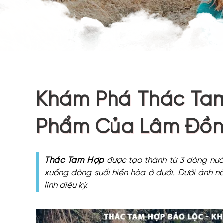
Khám Phá Thác Ta
Phẩm Của Lâm Đồ
Thác Tam Hợp
được tạo thành từ 3 dòng nước
xuống dòng suối hiền hòa ở dưới. Dưới ánh n
linh diệu kỳ.