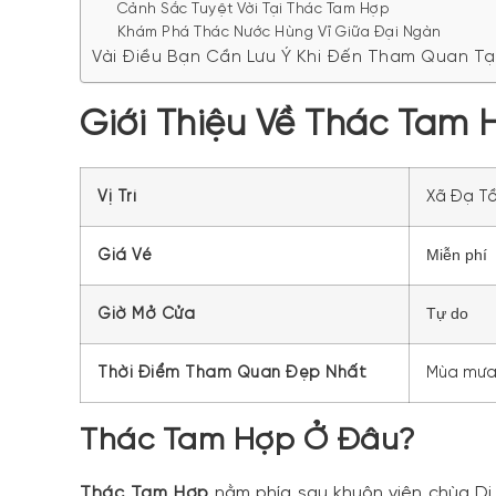
Cảnh Sắc Tuyệt Vời Tại Thác Tam Hợp
Khám Phá Thác Nước Hùng Vĩ Giữa Đại Ngàn
Vài Điều Bạn Cần Lưu Ý Khi Đến Tham Quan Tạ
Giới Thiệu Về Thác Tam 
Vị Trí
Xã Đạ T
Miễn phí
Giá Vé
Tự do
Giờ Mở Cửa
Thời Điểm Tham Quan Đẹp Nhất
Mùa mư
Thác Tam Hợp Ở Đâu?
Thác Tam Hợp
nằm phía sau khuôn viên chùa D