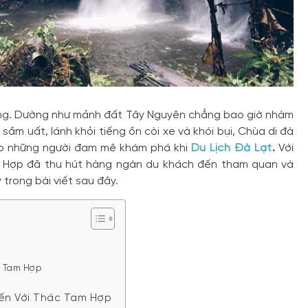
rừng. Dường như mảnh đất Tây Nguyên chẳng bao giờ nhàm
sầm uất, lánh khỏi tiếng ồn còi xe và khói bụi, Chùa di đà
ho những người đam mê khám phá khi
Du Lịch Đà Lạt
.
Với
m Hợp đã thu hút hàng ngàn du khách đến tham quan và
trong bài viết sau đây.
c Tam Hợp
Đến Với Thác Tam Hợp