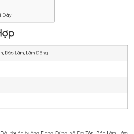
i Đây
Hợp
ồn, Bảo Lâm, Lâm Đồng
a
i Đà, thuộc buông Đang Đừng, xã Đạ Tồn, Bảo Lâm, Lâm