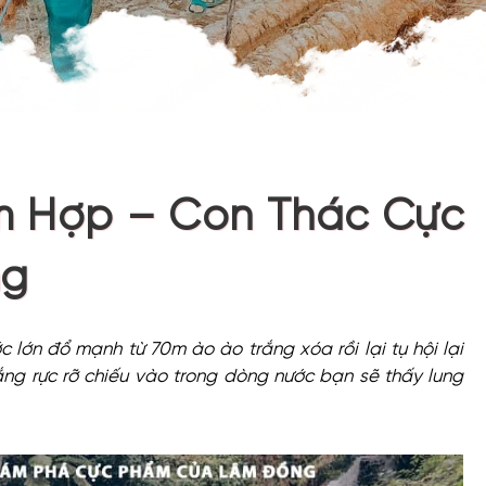
m Hợp – Con Thác Cực
ng
 lớn đổ mạnh từ 70m ào ào trắng xóa rồi lại tụ hội lại
ắng rực rỡ chiếu vào trong dòng nước bạn sẽ thấy lung