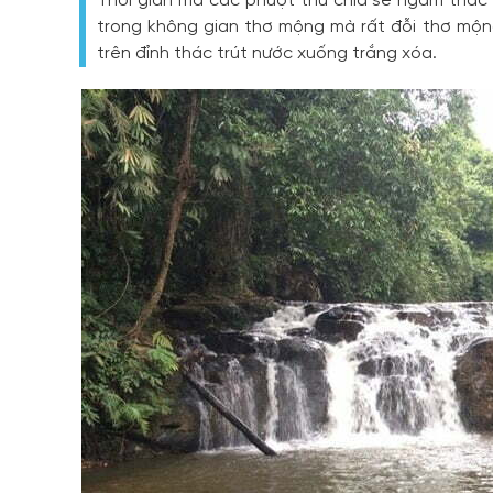
Thời gian mà các phượt thủ chia sẻ ngắm thá
trong không gian thơ mộng mà rất đỗi thơ mộng
trên đỉnh thác trút nước xuống trắng xóa.