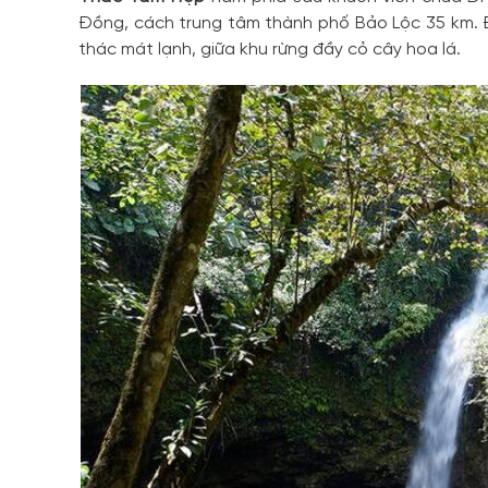
Đồng, cách trung tâm thành phố Bảo Lộc 35 km. Đ
thác mát lạnh, giữa khu rừng đầy cỏ cây hoa lá.