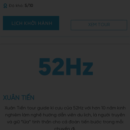
Độ khó:
5/10
XEM TOUR
XUÂN TIẾN
Xuân Tiến tour guide kì cựu của 52Hz với hơn 10 năm kinh
nghiệm làm nghề hướng dẫn viên du lịch, là người truyền
và giữ “lửa” tinh thần cho cả đoàn tiến bước trong mỗi
chuyến đi.