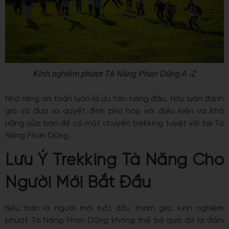
Kinh nghiệm phượt Tà Năng Phan Dũng A -Z
Nhớ rằng an toàn luôn là ưu tiên hàng đầu. Hãy luôn đánh
giá và đưa ra quyết định phù hợp với điều kiện và khả
năng của bạn để có một chuyến trekking tuyệt vời tại Tà
Năng Phan Dũng.
Lưu Ý Trekking Tà Năng Cho
Người Mới Bắt Đầu
Nếu bạn là người mới bắt đầu tham gia, kinh nghiệm
phượt Tà Năng Phan Dũng không thể bỏ qua đó là đảm