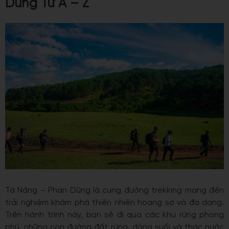
Dũng Từ A – Z
Tà Năng – Phan Dũng là cung đường trekking mang đến
trải nghiệm khám phá thiên nhiên hoang sơ và đa dạng.
Trên hành trình này, bạn sẽ đi qua các khu rừng phong
phú, những con đường đất rừng, dòng suối và thác nước