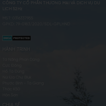
CÔNG TY CỔ PHẦN
THƯƠNG MẠI VÀ DỊCH VỤ DU
LỊCH 52Hz
MST: 0316337955
GPKD: 79-0183/2020/SDL-GPLHND
HÀNH TRÌNH
Tà Năng Phan Dũng
Cực Đông
Hồ Tà Đùng
Núi lửa Chư Bluk
Phước Bình - Tà Giang
Thác K50
Hòn Sơn
CHIA SẺ