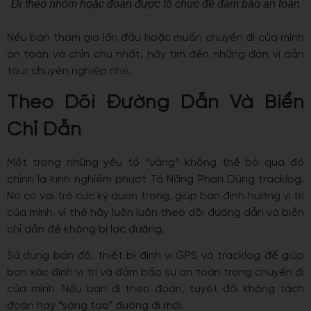
Đi theo nhóm hoặc đoàn được tổ chức để đảm bảo an toàn
Nếu bạn tham gia lần đầu hoặc muốn chuyến đi của mình
an toàn và chỉn chu nhất, hãy tìm đến những đơn vị dẫn
tour chuyên nghiệp nhé.
Theo Dõi Đường Dẫn Và Biển
Chỉ Dẫn
Một trong những yếu tố “vàng” không thể bỏ qua đó
chính là kinh nghiệm phượt Tà Năng Phan Dũng tracklog.
Nó có vai trò cực kỳ quan trọng, giúp bạn định hướng vị trí
của mình, vì thế hãy luôn luôn theo dõi đường dẫn và biển
chỉ dẫn để không bị lạc đường.
Sử dụng bản đồ, thiết bị định vị GPS và tracklog để giúp
bạn xác định vị trí và đảm bảo sự an toàn trong chuyến đi
của mình. Nếu bạn đi theo đoàn, tuyệt đối không tách
đoàn hay “sáng tạo” đường đi mới.