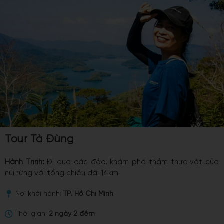
Tour Tà Đùng
Hành Trình:
Đi qua các đảo, khám phá thảm thực vật của
núi rừng với tổng chiều dài 14km
Nơi khởi hành:
TP. Hồ Chí Minh
Thời gian:
2 ngày 2 đêm