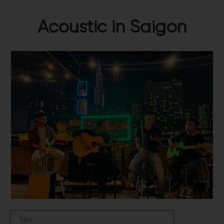
Acoustic in Saigon