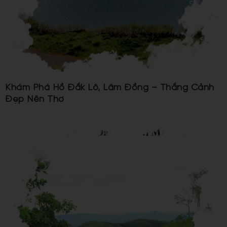
Khám Phá Hồ Đắk Lô, Lâm Đồng – Thắng Cảnh
Đẹp Nên Thơ