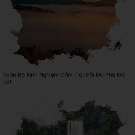
Toàn Bộ Kinh Nghiệm Cắm Trại Đồi Đa Phú Đà
Lạt