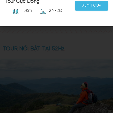
Tour Cực Đông
Xuân Tiến
Tháng 6 5, 2023
0
XEM TOUR
15Km
2N-2Đ
TOUR NỔI BẬT TẠI 52Hz