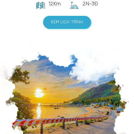
12Km
2N-3Đ
XEM LỊCH TRÌNH