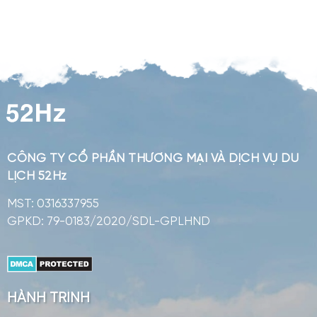
CÔNG TY CỔ PHẦN
THƯƠNG MẠI VÀ DỊCH VỤ DU
LỊCH 52Hz
MST: 0316337955
GPKD: 79-0183/2020/SDL-GPLHND
HÀNH TRÌNH