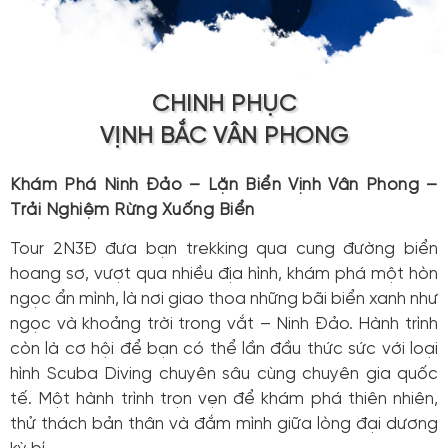
CHINH PHỤC
VỊNH BẮC VÂN PHONG
Khám Phá Ninh Đảo – Lặn Biển Vịnh Vân Phong –
Trải Nghiệm Rừng Xuống Biển
Tour 2N3Đ đưa bạn trekking qua cung đường biển
hoang sơ, vượt qua nhiều địa hình, khám phá một hòn
ngọc ẩn mình, là nơi giao thoa những bãi biển xanh như
ngọc và khoảng trời trong vắt – Ninh Đảo. Hành trình
còn là cơ hội để bạn có thể lần đầu thức sức với loại
hình Scuba Diving chuyên sâu cùng chuyên gia quốc
tế. Một hành trình trọn vẹn để khám phá thiên nhiên,
thử thách bản thân và đắm mình giữa lòng đại dương