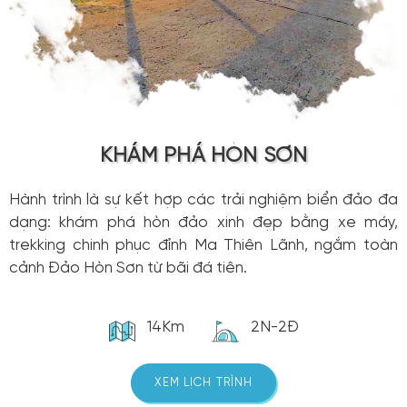
KHÁM PHÁ HÒN SƠN
Hành trình là sự kết hợp các trải nghiệm biển đảo đa
dạng: khám phá hòn đảo xinh đẹp bằng xe máy,
trekking chinh phục đỉnh Ma Thiên Lãnh, ngắm toàn
cảnh Đảo Hòn Sơn từ bãi đá tiên.
14Km
2N-2Đ
XEM LỊCH TRÌNH