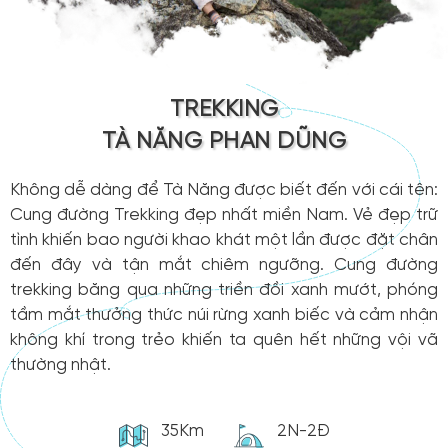
TREKKING
TÀ NĂNG PHAN DŨNG
Không dễ dàng để Tà Năng được biết đến với cái tên:
Cung đường Trekking đẹp nhất miền Nam. Vẻ đẹp trữ
tình khiến bao người khao khát một lần được đặt chân
đến đây và tận mắt chiêm ngưỡng. Cung đường
trekking băng qua những triền đồi xanh mướt, phóng
tầm mắt thưởng thức núi rừng xanh biếc và cảm nhận
không khí trong trẻo khiến ta quên hết những vội vã
thường nhật.
35Km
2N-2Đ