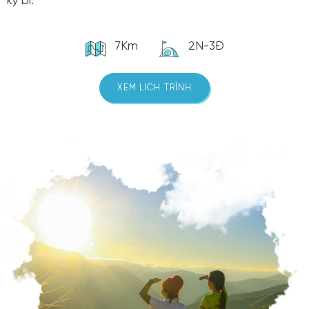
kỳ bí.
7Km
2N-3Đ
XEM LỊCH TRÌNH