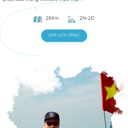
28Km
2N-2Đ
XEM LỊCH TRÌNH