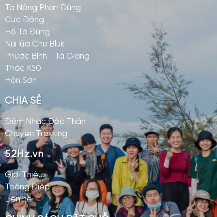
Tà Năng Phan Dũng
Cực Đông
Hồ Tà Đùng
Núi lửa Chư Bluk
Phước Bình - Tà Giang
Thác K50
Hòn Sơn
CHIA SẺ
Đêm Nhạc Độc Thân
Chuyện Trekking
52Hz.vn
Giới Thiệu
Thông Điệp
Liên hệ