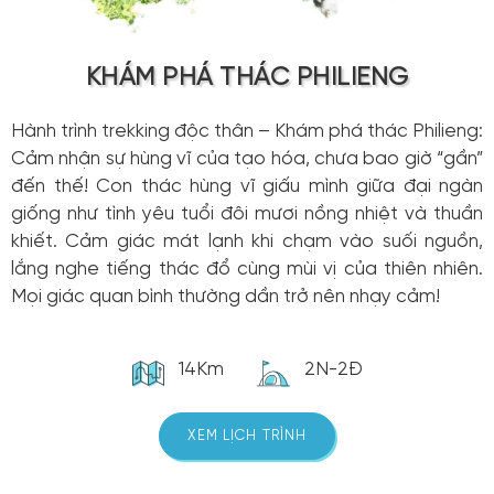
KHÁM PHÁ THÁC PHILIENG
Hành trình trekking độc thân – Khám phá thác Philieng:
Cảm nhận sự hùng vĩ của tạo hóa, chưa bao giờ “gần”
đến thế! Con thác hùng vĩ giấu mình giữa đại ngàn
giống như tình yêu tuổi đôi mươi nồng nhiệt và thuần
khiết. Cảm giác mát lạnh khi chạm vào suối nguồn,
lắng nghe tiếng thác đổ cùng mùi vị của thiên nhiên.
Mọi giác quan bình thường dần trở nên nhạy cảm!
14Km
2N-2Đ
XEM LỊCH TRÌNH