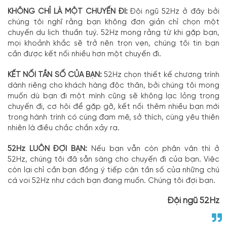
KHÔNG CHỈ LÀ MỘT CHUYẾN ĐI:
Đội ngũ 52Hz ở đây bởi
chúng tôi nghĩ rằng bạn không đơn giản chỉ chọn một
chuyến du lịch thuần tuý. 52Hz mong rằng từ khi gặp bạn,
mọi khoảnh khắc sẽ trở nên trọn vẹn, chúng tôi tin bạn
cần được kết nối nhiều hơn một chuyến đi.
KẾT NỐI TẦN SỐ CỦA BẠN:
52Hz chọn thiết kế chương trình
dành riêng cho khách hàng độc thân, bởi chúng tôi mong
muốn dù bạn đi một mình cũng sẽ không lạc lỏng trong
chuyến đi, cơ hội để gặp gỡ, kết nối thêm nhiều bạn mới
trong hành trình có cùng đam mê, sở thích, cùng yêu thiên
nhiên là điều chắc chắn xảy ra.
52Hz LUÔN ĐỢI BẠN:
Nếu bạn vẫn còn phân vân thì ở
52Hz, chúng tôi đã sẵn sàng cho chuyến đi của bạn. Việc
còn lại chỉ cần bạn đồng ý tiếp cận tần số của những chú
cá voi 52Hz như cách bạn đang muốn. Chúng tôi đợi bạn.
Đội ngũ 52Hz