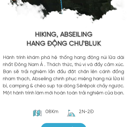
HIKING, ABSEILING
HANG ĐỘNG CHƯ'BLUK
Hành trình khám phá hệ thống hang động núi lửa dài
nhất Đông Nam Á . Thách thức, thú vị và đầy cảm xúc.
Bạn sẽ trải nghiệm lần đầu đặt chân lên cánh đồng
nham thạch, Abseiling chinh phục miệng hang núi lửa kì
bí, camping & chèo sup tại dòng Sêrêpok chảy ngược.
Một hành trình làm mới hoàn toàn trải nghiệm của bạn.
08Km
2N-2Đ