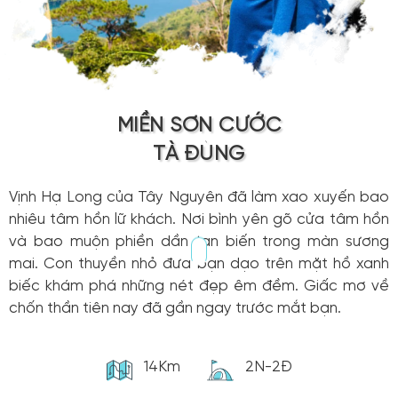
MIỀN SƠN CƯỚC
TÀ ĐÙNG
Vịnh Hạ Long của Tây Nguyên đã làm xao xuyến bao
nhiêu tâm hồn lữ khách. Nơi bình yên gõ cửa tâm hồn
và bao muộn phiền dần tan biến trong màn sương
mai. Con thuyền nhỏ đưa bạn dạo trên mặt hồ xanh
biếc khám phá những nét đẹp êm đềm. Giấc mơ về
chốn thần tiên nay đã gần ngay trước mắt bạn.
14Km
2N-2Đ