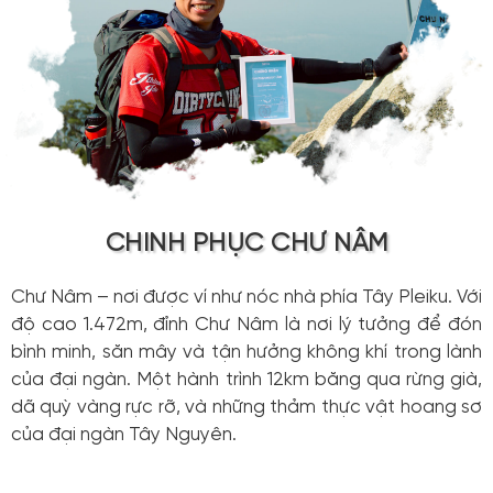
CHINH PHỤC CHƯ NÂM
Chư Nâm – nơi được ví như nóc nhà phía Tây Pleiku. Với
độ cao 1.472m, đỉnh Chư Nâm là nơi lý tưởng để đón
bình minh, săn mây và tận hưởng không khí trong lành
của đại ngàn. Một hành trình 12km băng qua rừng già,
dã quỳ vàng rực rỡ, và những thảm thực vật hoang sơ
của đại ngàn Tây Nguyên.