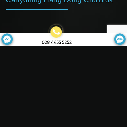
028 4455 5252
Tour Độc Thân Hiking, Abseiling
Núi lửa Chư Bluk nằm ở huyện Krông Nô, tỉnh Đắk
Nông là cụm hang động nằm trong hệ thống hang
động núi lửa dài nhất Đông Nam Á. Hệ thống hơn
100 hang động lớn nhỏ dài 25km được tạo thành
nhờ dòng chảy nham thạch cách đây hàng triệu
năm, ẩn mình trong lớp đá bazan.
Abseiling là kỹ thuật hạ độ cao theo phương thẳng