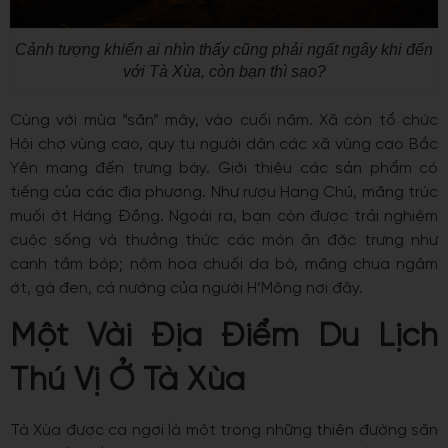
Cảnh tượng khiến ai nhìn thấy cũng phải ngất ngây khi đến
với Tà Xùa, còn bạn thì sao?
Cùng với mùa “săn” mây, vào cuối năm. Xã còn tổ chức
Hội chợ vùng cao, quy tụ người dân các xã vùng cao Bắc
Yên mang đến trưng bày. Giới thiệu các sản phẩm có
tiếng của các địa phương. Như rượu Hang Chú, măng trúc
muối ớt Háng Đồng. Ngoài ra, bạn còn được trải nghiệm
cuộc sống và thưởng thức các món ăn đặc trưng như
canh tầm bóp; nộm hoa chuối da bò, măng chua ngâm
ớt, gà đen, cá nướng của người H’Mông nơi đây.
Một Vài Địa Điểm Du Lịch
Thú Vị Ở Tà Xùa
Tà Xùa được ca ngợi là một trong những thiên đường săn