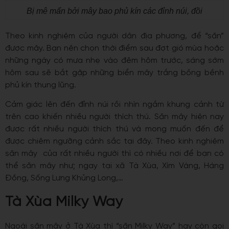
Bị mê mẩn bởi mây bao phủ kín các đỉnh núi, đồi
Theo kinh nghiệm của người dân địa phương, để “săn”
được mây. Bạn nên chọn thời điểm sau đợt gió mùa hoặc
những ngày có mưa nhẹ vào đêm hôm trước, sáng sớm
hôm sau sẽ bắt gặp những biển mây trắng bồng bềnh
phủ kín thung lũng.
Cảm giác lên đến đỉnh núi rồi nhìn ngắm khung cảnh từ
trên cao khiến nhiều người thích thú. Săn mây hiện nay
được rất nhiều người thích thú và mong muốn đến để
được chiêm ngưỡng cảnh sắc tại đây. Theo kinh nghiệm
săn mây của rất nhiều người thì có nhiều nơi để bạn có
thể săn mây như; ngay tại xã Tà Xùa, Xím Vàng, Háng
Đồng, Sống Lưng Khủng Long,…
Tà Xùa Milky Way
Ngoài săn mây ở Tà Xùa thì “săn Milky Way” hay còn gọi