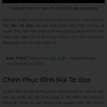
Cảnh sắc hiếm có, bạn chỉ có thể bắt gặp tại nơi đây
Địa hình ở đây như một lòng chảo khổng lồ, tựa lưng vào
dãy
Núi Tà Xùa
nguyên sinh phía sau. Mặt hướng về
huyện Bắc Yên nằm phía dưới thung lũng sâu hun hút, ánh
sáng đèn điện chỉ le lói trong những căn nhà của người
Mông nằm rải rác trên sườn núi.
Xem Thêm:
Chinh phục
Lảo Thẩn
– Hành trình săn
mây View “Cực Chất”
Chinh Phục Đỉnh Núi Tà Xùa
Lối lên đỉnh là con đường mòn rộng chừng 1m, với độ dốc
cao và nhiều sỏi đá. Đây cũng là địa điểm săn mây nổi
tiếng ẩn chứa vô vàn những trải nghiệm hấp dẫn khách