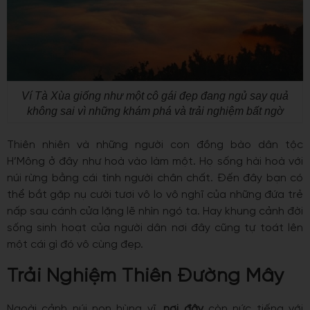
Ví Tà Xùa giống như một cô gái đẹp đang ngủ say quả
không sai vì những khám phá và trải nghiệm bất ngờ
Thiên nhiên và những người con đồng bào dân tộc
H’Mông ở đây như hoà vào làm một. Họ sống hài hoà với
núi rừng bằng cái tình người chân chất. Đến đây bạn có
thể bắt gặp nụ cười tươi vô lo vô nghĩ của những đứa trẻ
nấp sau cánh cửa lặng lẽ nhìn ngó ta. Hay khung cảnh đời
sống sinh hoạt của người dân nơi đây cũng tự toát lên
một cái gì đó vô cùng đẹp.
Trải Nghiệm Thiên Đường Mây
Ngoài cảnh núi non hùng vĩ,
nơi đây
còn nức tiếng với