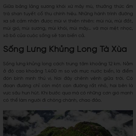
Giữa bảng lảng sương khói xứ mây mù, thưởng thức ấm
trà shan tuyết cổ thụ chính hiệu. Những hành trình đường
xa sẽ cảm nhận được mùi vị thiên nhiên: mùi núi, mùi đất,
mùi gió, mùi sương, mùi khói, mùi mây… và mọi mệt nhọc,
xô bồ của cuộc sống sẽ tan biến cả.
Sống Lưng Khủng Long Tà Xùa
Sống lưng khủng long cách trung tâm khoảng 12 km. Nằm
ở độ cao khoảng 1.400 m so với mực nước biển, là điểm
đón bình minh thú vị. Nơi đây chênh vênh giữa trời. Có
đoạn đường chỉ còn một con đường rất nhỏ, hai bên là
vực sâu hun hút. Khi bước qua mà có những cơn gió mạnh
có thể làm người đi chòng chành, chao đảo.