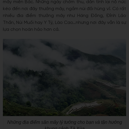
mây miền Bắc. Những ngày chớm thu, dân tình lại nô nức
kéo đến nơi đây thưởng mây, ngắm núi đồi hùng vĩ. Có rất
nhiều địa điểm thưởng mây như Háng Đồng, Đỉnh Lảo
Thần, Núi Muối hay Y Tý, Lào Cao…nhưng nơi đây vẫn là sự
lựa chọn hoàn hảo hơn cả.
Những địa điểm săn mây lý tưởng cho bạn và tận hưởng
khung cảnh Tà Xùa