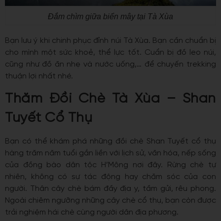
Đắm chìm giữa biển mây tại Tà Xùa
Bạn lưu ý khi chinh phục đỉnh núi Tà Xùa. Bạn cần chuẩn bị
cho mình một sức khoẻ, thể lực tốt. Cuẩn bị đồ leo núi,
cũng như đồ ăn nhẹ và nước uống,… để chuyến trekking
thuận lợi nhất nhé.
Thăm Đồi Chè Tà Xùa – Shan
Tuyết Cổ Thụ
Bạn có thể khám phá những đồi chè Shan Tuyết cổ thụ
hàng trăm năm tuổi gắn liền với lịch sử, văn hóa, nếp sống
của đồng bào dân tộc H’Mông nơi đây. Rừng chè tự
nhiên, không có sự tác động hay chăm sóc của con
người. Thân cây chè bám đầy địa y, tầm gửi, rêu phong.
Ngoài chiêm ngưỡng những cây chè cổ thụ, bạn còn được
trải nghiệm hái chè cùng người dân địa phương.