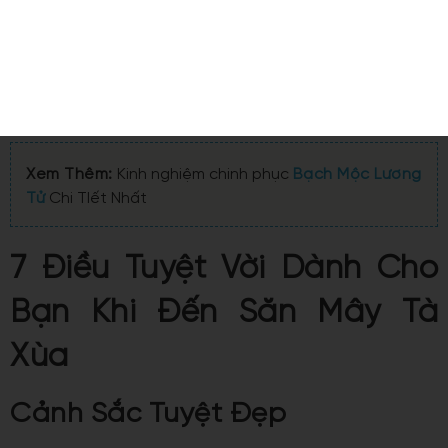
những mây và mây. Hãy thử hình dung, bạn sẽ được đứng
trên một đỉnh núi cao. Nhìn cả biển mây cuồn cuộn đổ về
phía núi vô cùng sống động, huyền ảo. Chưa hết, bạn còn
được hít vào lồng ngực một luồng hơi lạnh trong lành
mang theo hương núi rừng Tây Bắc.
Xem Thêm:
Kinh nghiệm chinh phục
Bạch Mộc Lương
Tử
Chi TIết Nhất
7 Điều Tuyệt Vời Dành Cho
Bạn Khi Đến Săn Mây Tà
Xùa
Cảnh Sắc Tuyệt Đẹp