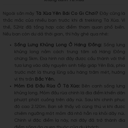
Ngoài săn mây
Tà Xùa Yên Bái Có Gì Chơi?
Đây cũng là
thắc mắc của nhiều bạn trước khi đi trekking Tà Xùa. Vì
thế, 52Hz đã tổng hợp các điểm tham quan phổ biến.
Nếu bạn còn dư dả thời gian, thì hãy ghé qua nhé:
Sống Lưng Khủng Long Ở Háng Đồng:
Sống lưng
khủng long nằm cách trung tâm xã Háng Đồng
chừng 5km. Địa hình nơi đây được cấu thành với thế
tựa lưng vào dãy nguyên sinh tiếp giáp Yên Bái, phía
trước mặt là thung lũng sâu hàng trăm mét, hướng
vì thị trấn
Bắc Yên.
Mỏm Đá Đầu Rùa Ở Tà Xùa:
Bên cạnh sống lưng
khủng long. Mỏm đầu rùa chính là địa điểm khiến dân
phượt phát cuồng trên dãy núi. Sau khi chinh phục
độ cao 2.120m. Bạn sẽ thấy vô cùng thú vị khi được
chiêm ngưỡng một mỏm đá nhô hẳn ra khỏi dãy núi.
Chính vì đặc điểm lạ này, nơi đây đã trở thành địa
028 4455 5252
điểm sống ảo quen thuộc của du khách.