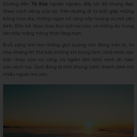
Đường đến
Tà Xùa
ngoằn ngoèo, đầy sỏi đá nhưng đẹp
theo cách riêng của nó. Trên đường đi ta bắt gặp những
bông hoa dại, những ngọn cỏ rừng cây hoang vu mà yên
bình. Bốn bề được bao bọc bởi núi cao, và mộng ảo trong
làn mây trắng trông thật lãng mạn.
Buổi sáng tinh mơ những giọt sương còn đọng trên lá, ta
nhẹ nhàng hít thở bầu không khí trong lành. Hoà mình vào
bản nhạc của núi rừng, và ngắm ánh bình minh ẩn hiện
sau vách núi. Quả đúng là một khung cảnh thanh bình mà
nhiều người mơ ước.