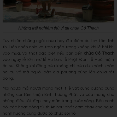
Những trải nghiệm thú vị tại chùa Cổ Thạch
Tuy nhiên những ngôi chùa hay địa điểm du lịch tâm linh
thì luôn nhộn nhịp và tràn ngập trong không khí lễ hội khi
vào mùa. Và thật đặc biệt nếu bạn đến
chùa Cổ Thạch
vào ngày lễ lớn như lễ Vu Lan, lễ Phật Đản, lễ Hoài niệm
ân sư. Không khí đông của không chỉ của du khách khắp
nơi tụ về mà người dân địa phương cũng lên chùa rất
đông.
Mọi người mỗi người mang một ít lễ vật cúng dường cùng
những cái tâm thiện lành, hướng Phật và cầu mong cho
những điều tốt đẹp, may mắn trong cuộc sống. Bên cạnh
đó, các hoạt động từ thiện như phát cơm chay cho người
hành hương cũng được tổ chức sôi nổi.