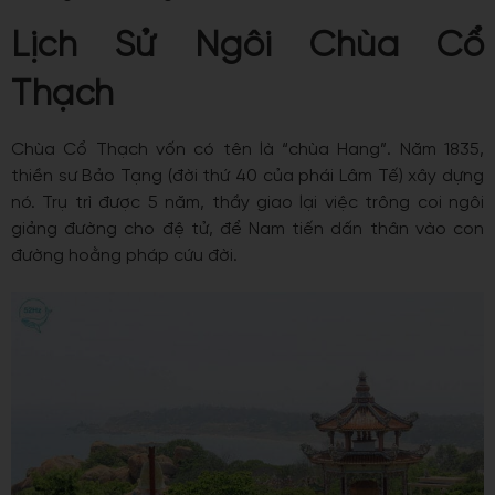
Lịch Sử Ngôi Chùa Cổ
Thạch
Chùa Cổ Thạch vốn có tên là “chùa Hang”. Năm 1835,
thiền sư Bảo Tạng (đời thứ 40 của phái Lâm Tế) xây dựng
nó. Trụ trì được 5 năm, thầy giao lại việc trông coi ngôi
giảng đường cho đệ tử, để Nam tiến dấn thân vào con
đường hoằng pháp cứu đời.