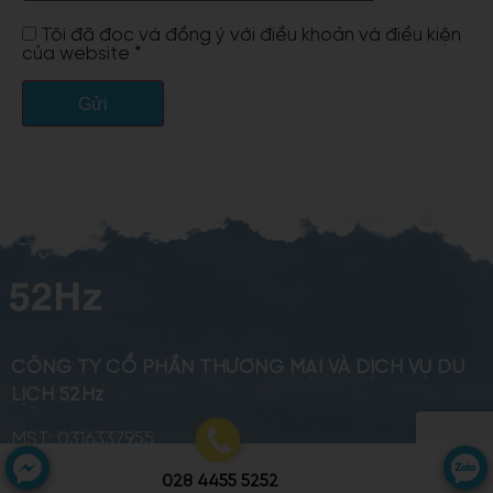
Tôi đã đọc và đồng ý với điều khoản và điều kiện
của website *
CÔNG TY CỔ PHẦN
THƯƠNG MẠI VÀ DỊCH VỤ DU
LỊCH 52Hz
MST: 0316337955
GPKD: 79-0183/2020/SDL-GPLHND
028 4455 5252