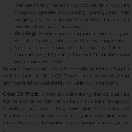
chế các hành vi như nắm tay, vác vai. Khi đi vào bên
trong các ngôi đền, hãy sử dụng ngôn ngữ thích hợp
và giữ gìn vệ sinh chung. Không được tùy ý chạm
vào di vật và tài sản của chùa.
Ăn Uống:
Vì đến chùa không mất nhiều thời gian.
Bạn chỉ nên dùng nước lọc và đồ chay trong chùa.
Ngoài ra các bạn hãy tuân thủ các quy định khác
của chùa nhé, hãy chú ý đến chi tiết các biển báo
xung quanh chùa nhé!.
Hy vọng qua bài viết này, các bạn đã có thêm thông tin
và hiểu thêm về Chùa Cổ Thạch – ngôi chùa có không
gian huyền bí với tuổi đời lâu đời và lịch sử phong phú.
Chùa Cổ Thạch
là một địa điểm không thể bỏ qua nếu
bạn là một tín đồ tâm linh và muốn mạo hiểm trong các
chuyến đi của mình.
Đừng quên ghé thăm Chùa Cổ
Thạch khi đến Bình Thuận để trải nghiệm cảm giác tuyệt
vời và khám phá những điều thú vị của ngôi chùa này nhé!