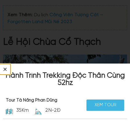
Xem Thêm:
Du lịch
Công Viên Tượng Cát –
Forgotten Land Mũi Né 2023
Lễ Hội Chùa Cổ Thạch
Hành Trình Trekking Độc Thân Cùng
52hz
Tour Tà Năng Phan Dũng
XEM TOUR
35Km
2N-2Đ