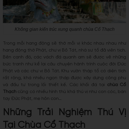
Không gian kiến trúc xung quanh chùa Cổ Thạch
Trong mỗi hang động sẽ thờ mỗi vị khác nhau nhau như
hang động thờ Phật, chư vị Bồ Tát, nhà sư tổ đã viên tịch.
Bên cạnh đó, các vách đá quanh am sẽ được vẽ những
bức tranh như kể lại câu chuyện hành trình cuộc đời Đức
Phật và các chư vị Bồ Tát.
Khu vườn tháp tổ có diện tích
rất rộng, khá nhiều ngọn tháp được xây dựng công phu
và đầu tư trong lối thiết kế. Các khối đá tại
chùa Cổ
Thạch
cũng có nhiều hình thù khá thú vị như con cóc, bàn
tay Đức Phật, mẹ hôn con…
Những Trải Nghiệm Thú Vị
Tại Chùa Cổ Thạch