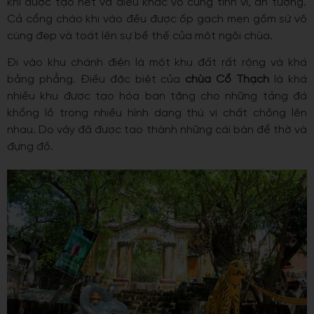
khi được tạo nét và điêu khắc vô cùng tinh vi, ấn tượng.
Cả cổng chào khi vào đều được ốp gạch men gốm sứ vô
cùng đẹp và toát lên sự bề thế của một ngôi chùa.
Đi vào khu chánh điện là một khu đất rất rộng và khá
bằng phẳng. Điều đặc biệt của
chùa Cổ Thạch
là khá
nhiều khu được tạo hóa ban tặng cho những tảng đá
khổng lồ trong nhiều hình dạng thú vị chất chồng lên
nhau. Do vậy đã được tạo thành những cái bàn để thờ và
đựng đồ.