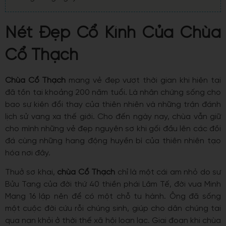
Nét Đẹp Cổ Kính Của Chùa
Cổ Thạch
Chùa Cổ Thạch
mang vẻ đẹp vượt thời gian khi hiện tại
đã tồn tại khoảng 200 năm tuổi. Là nhân chứng sống cho
bao sự kiện đổi thay của thiên nhiên và những trận đánh
lịch sử vang xa thế giới. Cho đến ngày nay, chùa vẫn giữ
cho mình những vẻ đẹp nguyên sơ khi gối đầu lên các đồi
đá cùng những hang động huyền bí của thiên nhiên tạo
hóa nơi đây.
Thuở sơ khai,
chùa Cổ Thạch
chỉ là một cái am nhỏ do sư
Bửu Tạng của đời thứ 40 thiền phái Lâm Tế, đời vua Minh
Mạng 16 lập nên để có một chỗ tu hành. Ông đã sống
một cuộc đời cứu rỗi chúng sinh, giúp cho dân chúng tai
qua nạn khỏi ở thời thế xã hội loạn lạc. Giai đoạn khi chùa