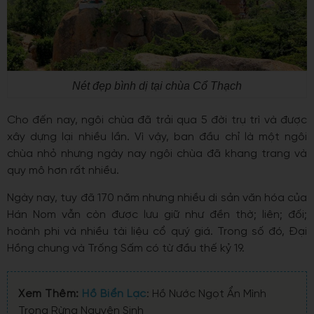
Nét đẹp bình dị tại chùa Cổ Thạch
Cho đến nay, ngôi chùa đã trải qua 5 đời trụ trì và được
xây dựng lại nhiều lần. Vì vậy, ban đầu chỉ là một ngôi
chùa nhỏ nhưng ngày nay ngôi chùa đã khang trang và
quy mô hơn rất nhiều.
Ngày nay, tuy đã 170 năm nhưng nhiều di sản văn hóa của
Hán Nom vẫn còn được lưu giữ như đền thờ; liên; đối;
hoành phi và nhiều tài liệu cổ quý giá. Trong số đó, Đại
Hồng chung và Trống Sấm có từ đầu thế kỷ 19.
Xem Thêm:
Hồ Biển Lạc
: Hồ Nước Ngọt Ẩn Mình
Trong Rừng Nguyên Sinh