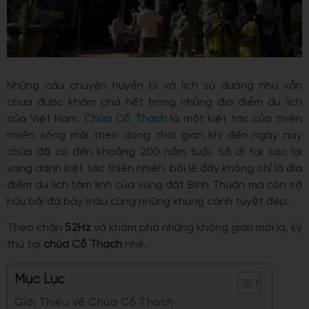
Những câu chuyện huyền bí và lịch sử dường như vẫn
chưa được khám phá hết trong những địa điểm du lịch
của Việt Nam.
Chùa Cổ Thạch
là một kiệt tác của thiên
nhiên sống mãi theo dòng thời gian khi đến ngày nay
chùa đã có đến khoảng 200 năm tuổi. Sở dĩ tại sao lại
vang danh kiệt tác thiên nhiên, bởi lẽ đây không chỉ là địa
điểm du lịch tâm linh của vùng đất Bình Thuận mà còn sở
hữu bãi đá bảy màu cùng những khung cảnh tuyệt đẹp.
T
heo chân
52Hz
và khám phá những không gian mới lạ, kỳ
thú tại
chùa Cổ Thạch
nhé.
Mục Lục
Giới Thiệu Về Chùa Cổ Thạch