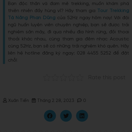
Bạn độc thân và đam mê trekking, muốn khám phá
thiên nhiên đầy hùng vĩ? Hãy tham gia
Tour Trekking
Tà Năng Phan Dũng
của 52Hz ngay hôm nay! Với đội
ngũ huấn luyện viên chuyên nghiệp, bạn sẽ được trải
nghiệm săn mây, đi qua nhiều địa hình rừng, đồi thoai
thoải khác nhau, cùng tham gia đêm nhạc Acoustic
cùng 52Hz, bạn sẽ có những trải nghiệm khó quên. Hãy
liên hệ hotline đăng ký ngay: 028 4455 5252 để đặt
chỗ!
Rate this post
Xuân Tiến
Tháng 2 28, 2023
0