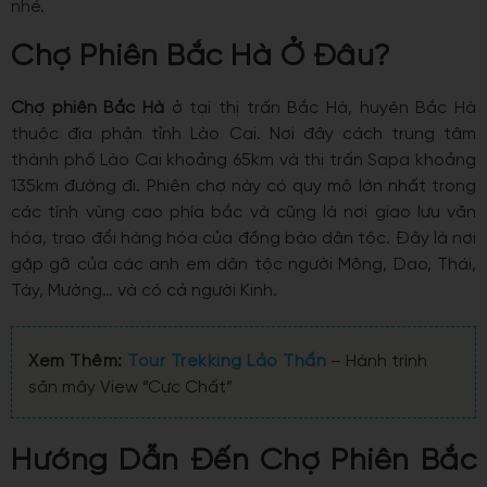
nhé.
Chợ Phiên Bắc Hà Ở Đâu?
Chợ phiên Bắc Hà
ở tại thị trấn Bắc Hà, huyện Bắc Hà
thuộc địa phận tỉnh Lào Cai. Nơi đây cách trung tâm
thành phố Lào Cai khoảng 65km và thị trấn Sapa khoảng
135km đường đi. Phiên chợ này có quy mô lớn nhất trong
các tính vùng cao phía bắc và cũng là nơi giao lưu văn
hóa, trao đổi hàng hóa của đồng bào dân tộc. Đây là nơi
gặp gỡ của các anh em dân tộc người Mông, Dao, Thái,
Tày, Mường… và có cả người Kinh.
Xem Thêm:
Tour Trekking Lảo Thẩn
– Hành trình
săn mây View “Cực Chất”
Hướng Dẫn Đến Chợ Phiên Bắc