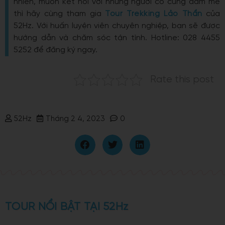
nhiên, muốn kết nối với những người có cùng đam mê
thì hãy cùng tham gia
Tour Trekking Lảo Thẩn
của
52Hz. Với huấn luyện viên chuyên nghiệp, bạn sẽ được
hướng dẫn và chăm sóc tận tình. Hotline: 028 4455
5252 để đăng ký ngay.
Rate this post
52Hz
Tháng 2 4, 2023
0
TOUR NỔI BẬT TẠI 52Hz