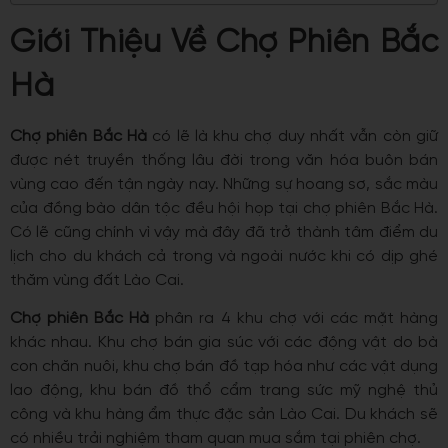
Giới Thiệu Về Chợ Phiên Bắc
Hà
Chợ phiên Bắc Hà
có lẽ là khu chợ duy nhất vẫn còn giữ
được nét truyền thống lâu đời trong văn hóa buôn bán
vùng cao đến tận ngày nay. Những sự hoang sơ, sắc màu
của đồng bào dân tộc đều hội họp tại chợ phiên Bắc Hà.
Có lẽ cũng chính vì vậy mà đây đã trở thành tâm điểm du
lịch cho du khách cả trong và ngoài nước khi có dịp ghé
thăm vùng đất Lào Cai.
Chợ phiên Bắc Hà
phân ra 4 khu chợ với các mặt hàng
khác nhau. Khu chợ bán gia súc với các động vật do bà
con chăn nuôi, khu chợ bán đồ tạp hóa như các vật dụng
lao động, khu bán đồ thổ cẩm trang sức mỹ nghệ thủ
công và khu hàng ẩm thực đặc sản Lào Cai. Du khách sẽ
có nhiều trải nghiệm tham quan mua sắm tại phiên chợ.