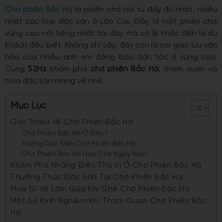
Chợ phiên Bắc Hà
là phiên chợ nội tụ đầy đủ nhất, nhiều
nhất các loại đặc sản ở Lào Cai. Đây là một phiên chợ
vùng cao nổi tiếng nhất tại đây mà có lẽ nhắc đến là du
khách đều biết. Không chỉ vậy, đây còn là nơi giao lưu văn
hóa của nhiều anh em đồng bào dân tộc ở vùng cao.
Cùng
52Hz
khám phá
chợ phiên Bắc Hà
, tham quan và
mua đặc sản mang về nhé.
Mục Lục
Giới Thiệu Về Chợ Phiên Bắc Hà
Chợ Phiên Bắc Hà Ở Đâu?
Hướng Dẫn Đến Chợ Phiên Bắc Hà
Chợ Phiên Bắc Hà Họp Chợ Ngày Nào?
Khám Phá Những Điều Thú Vị Ở Chợ Phiên Bắc Hà
Thưởng Thức Đặc Sản Tại Chợ Phiên Bắc Hà
Mua Gì Về Làm Qua Khi Ghé Chợ Phiên Bắc Hà
Một Số Kinh Nghiệm Khi Tham Quan Chợ Phiên Bắc
Hà