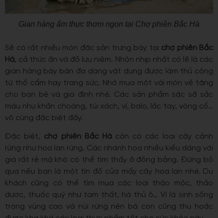
Gian hàng ẩm thực thơm ngon tại Chợ phiên Bắc Hà
Sẽ có rất nhiều món đặc sản trưng bày tại
chợ phiên Bắc
Hà
, cả thức ăn và đồ lưu niệm. Nhộn nhịp nhất có lẽ là các
gian hàng bày bán đa dạng vật dụng được làm thủ công
từ thổ cẩm hay trang sức. Nhớ mua một vài món về tặng
cho bạn bè và gia đình nhé. Các sản phẩm sặc sỡ sắc
màu như khăn choàng, túi xách, ví, balo, lắc tay, vòng cổ…
vô cùng đặc biệt đấy.
Đặc biệt,
chợ phiên Bắc Hà
còn có các loại cây cảnh
rừng như hoa lan rừng. Các nhánh hoa nhiều kiểu dáng với
giá rất rẻ mà khó có thể tìm thấy ở đồng bằng. Đừng bỏ
qua nếu bạn là một tín đồ của mấy cây hoa lan nhé. Du
khách cũng có thể tìm mua các loại thảo mộc, thảo
dược, thuốc quý như tam thất, hà thủ ô… Vì là sinh sống
trong vùng cao và núi rừng nên bà con cũng thu hoặc