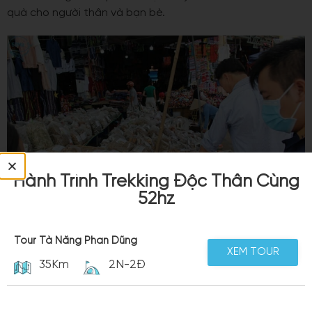
quà cho người thân và bạn bè.
Hành Trình Trekking Độc Thân Cùng
52hz
Tour Tà Năng Phan Dũng
Mua gì về làm qua khi ghé chợ phiên Bắc Hà
XEM TOUR
35Km
2N-2Đ
Nếu chưa biết mua đặc sản Sapa nào về làm quà, bạn có
thể chọn mua nhiều loại cây thuốc quý tại chợ phiên Bắc