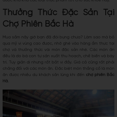
được kha khá các loại thực phẩm tốt cho sức khỏe này.
Thưởng Thức Đặc Sản Tại
Chợ Phiên Bắc Hà
Mua sắm nãy giờ bạn đã đói bụng chưa? Làm sao mà bỏ
qua mỹ vị vùng cao được, nhớ ghé vào hàng ẩm thực tại
chợ và thưởng thức vài món đặc sản nhé. Các món ăn
đều là do bà con tự sản xuất thu hoạch, chế biến và bày
trí. Tuy giản dị nhưng rất bắt vị đấy. Giá cả cũng rất phải
chăng đối với các món ăn. Đặc biệt món thắng cố là món
ăn được nhiều du khách săn lùng khi đến
chợ phiên Bắc
Hà
.