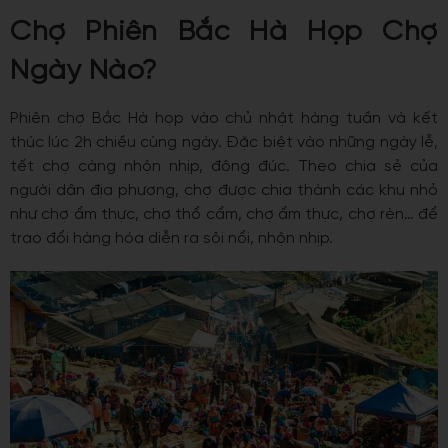
Chợ Phiên Bắc Hà Họp Chợ
Ngày Nào?
Phiên chợ Bắc Hà họp vào chủ nhật hàng tuần và kết
thúc lúc 2h chiều cùng ngày. Đặc biệt vào những ngày lễ,
tết ​​chợ càng nhộn nhịp, đông đúc. Theo chia sẻ của
người dân địa phương, chợ được chia thành các khu nhỏ
như chợ ẩm thực, chợ thổ cẩm, chợ ẩm thực, chợ rèn… để
trao đổi hàng hóa diễn ra sôi nổi, nhộn nhịp.