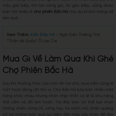
trâu gác bếp, thịt lợn xông gói, ốc gác bếp… cũng được
bán rất nhiều ở
chợ phiên Bắc Hà
cho du khách mang về
làm quà.
Xem Thêm:
Đền Bảo Hà
– Ngôi Đền Thiêng Thờ
“Thần Vệ Quốc” Ở Lào Cai
Mua Gì Về Làm Qua Khi Ghé
Chợ Phiên Bắc Hà
Sau khi thưởng thức các món ăn tại chợ, mua sắm cũng là
một hoạt động rất thú vị. Chợ Bắc Hà bày bán nhiều mặt
hàng khác nhau nhưng nhộn nhịp nhất có lẽ là khu hàng
thổ cẩm và đồ kim hoàn. Tại đây bạn có thể lựa chọn
những chiếc vòng cổ, vòng tay, túi xách, mũ, khăn quàng
cổ và những món quà lưu niệm đầy màu sắc khác để làm