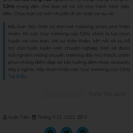
52Hz
mang đến cho bạn sẽ có ích cho hành trình tiếp
đến. Chúc bạn có một chuyến đi an toàn và vui vẻ.
Nếu bạn độc thân và đam mê trekking, khám phá thiên
nhiên, thì các tour trekking của 52Hz chính là lựa chọn
tuyệt vời cho bạn. Với sự thân thiện, kết nối và sự hỗ
trợ của huấn luyện viên chuyên nghiệp, bạn sẽ được
trải nghiệm những chuyến trekking đầy thử thách, chinh
phục những điểm đẹp và tận hưởng đêm nhạc acoustic
đầy ý nghĩa. Hãy tham khảo các tour trekking của 52Hz
Tại Đây
.
Rate this post
Xuân Tiến
Tháng 11 23, 2022
0