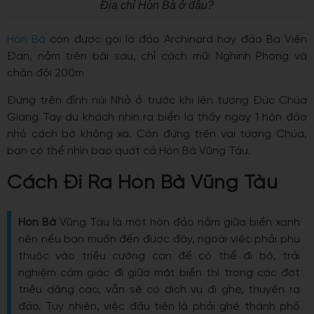
Địa chỉ Hòn Bà ở đâu?
Hòn Bà
còn được gọi là đảo Archinard hay đảo Ba Viên
Đạn, nằm trên bãi sau, chỉ cách mũi Nghinh Phong và
chân đồi 200m
Đứng trên đỉnh núi Nhỏ ở trước khi lên tượng Đức Chúa
Giang Tay du khách nhìn ra biển là thấy ngay 1 hòn đảo
nhỏ cách bờ không xa. Còn đứng trên vai tượng Chúa,
bạn có thể nhìn bao quát cả Hòn Bà Vũng Tàu.
Cách Đi Ra Hòn Bà Vũng Tàu
Hòn Bà
Vũng Tàu là một hòn đảo nằm giữa biển xanh
nên nếu bạn muốn đến được đây, ngoài việc phải phụ
thuộc vào triều cường cạn để có thể đi bộ, trải
nghiệm cảm giác đi giữa mặt biển thì trong các đợt
triều dâng cao, vẫn sẽ có dịch vụ đi ghe, thuyền ra
đảo. Tuy nhiên, việc đầu tiên là phải ghé thành phố