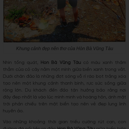
Khung cảnh đẹp nên thơ của Hòn Bà Vũng Tàu
Nhìn tổng quát,
Hòn Bà Vũng Tàu
có màu xanh thăm
thẳm của cỏ cây nằm một mình giữa biển xanh trong vắt.
Dưới chân đảo là những đợt sóng vỗ rì rào bọt trắng xóa
tạo nên một khung cảnh thanh bình, rực sức sống giữa
rộng lớn. Du khách đến đảo
tận hưởng bảo rằng nơi
đây
đẹp nhất là vào lúc mình minh và hoàng hôn, ánh mặt
trời phản chiếu trên mặt biển tạo nên vẻ đẹp lung linh
huyền ảo.
Vào những khoảng thời gian triều cường rút cạn, con
đường đá nối liền ra đảo
Hòn Bà Vũng Tàu
giữa biển hiện